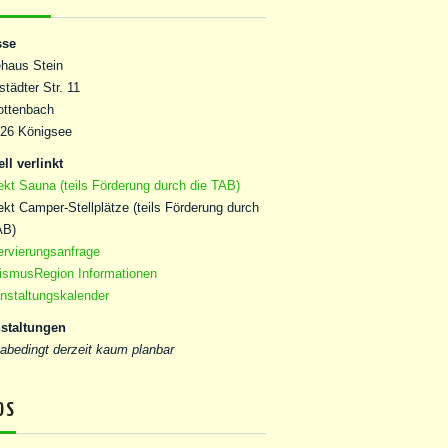
sse
haus Stein
städter Str. 11
ttenbach
26 Königsee
ll verlinkt
ekt Sauna (teils Förderung durch die TAB)
jekt Camper-Stellplätze (teils Förderung durch
AB)
rvierungsanfrage
ismusRegion Informationen
nstaltungskalender
staltungen
abedingt derzeit kaum planbar
OS