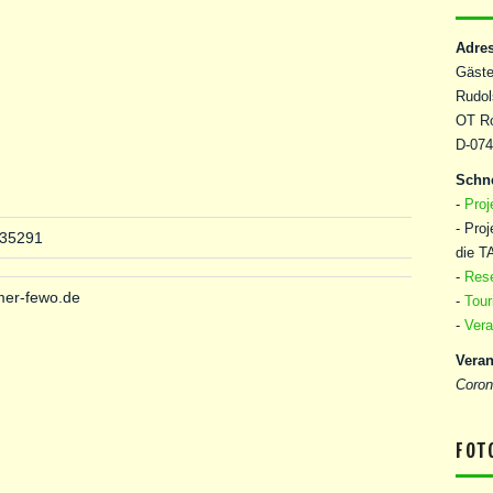
Adre
Gäste
Rudol
OT Ro
D-074
Schne
-
Proj
- Pro
735291
die T
-
Rese
er-fewo.de
-
Tour
-
Vera
Veran
Coron
FOT