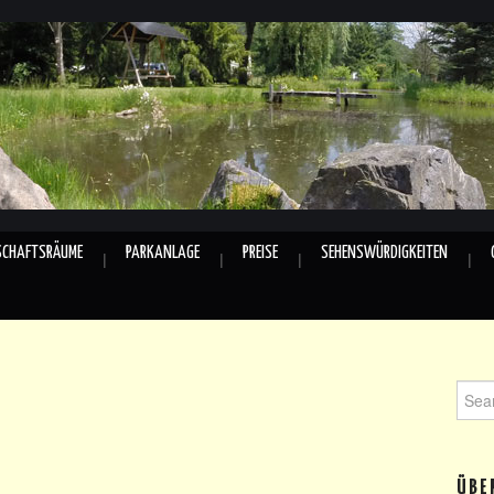
SCHAFTSRÄUME
PARKANLAGE
PREISE
SEHENSWÜRDIGKEITEN
Sear
for:
ÜBE