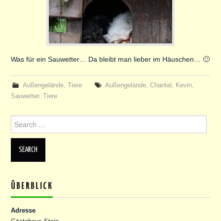
Was für ein Sauwetter… Da bleibt man lieber im Häuschen… 🙂
Außengelände
,
Tiere
Außengelände
,
Chantal
,
Kevin
,
Sauwetter
,
Tiere
Search
for:
ÜBERBLICK
Adresse