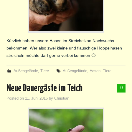
ANREISE/KONTAKT
ÜBER UNS
Kürzlich haben unsere Hasen im Streichelzoo Nachwuchs
bekommen. Wer also zwei kleine und flauschige Hoppelhasen
streicheln möchte darf gerne vorbei kommen 🙂
Außengelände
,
Tiere
Außengelände
,
Hasen
,
Tiere
Neue Dauergäste im Teich
0
Posted on
11. Juni 2016
by
Christian