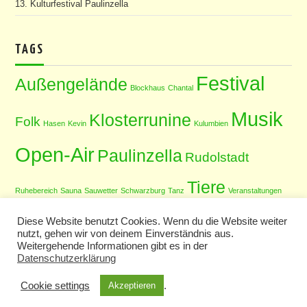
13. Kulturfestival Paulinzella
TAGS
Festival
Außengelände
Blockhaus
Chantal
Musik
Klosterrunine
Folk
Hasen
Kevin
Kulumbien
Open-Air
Paulinzella
Rudolstadt
Tiere
Ruhebereich
Sauna
Sauwetter
Schwarzburg
Tanz
Veranstaltungen
Diese Website benutzt Cookies. Wenn du die Website weiter
nutzt, gehen wir von deinem Einverständnis aus.
Weitergehende Informationen gibt es in der
Datenschutzerklärung
Impressum
|
Datenschutz
| © 2026 Gästehaus Stein in Thüringen. All
rights reserved.
Cookie settings
.
Akzeptieren
Design
Hiero
by aThemes