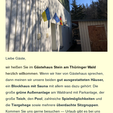
ÜBER UNS
Liebe Gäste,
wir heißen Sie im
Gästehaus Stein am Thüringer Wald
herzlich willkommen. W
enn wir hier von Gästehaus sprechen,
dann meinen wir unsere beiden
gut ausgestatteten Häuser,
ein
Blockhaus mit Sauna
mit allem was dazu gehört: Die
große
grüne Außenanlage
am Waldrand mit Parkanlage, der
große
Teich
, den
Pool
, zahlreiche
Spielmöglichkeiten
und
die
Tiergehege
sowie mehrere
überdachte Sitzgruppen
.
Kommen Sie uns gerne besuchen — Urlaub gibt es bei uns