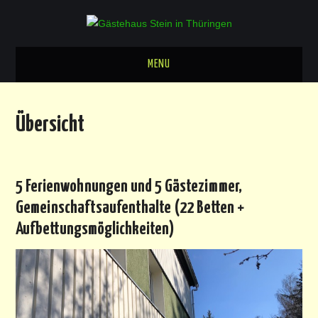
MENU
ÜBERSICHT
Übersicht
UNTERKÜNFTE
GEMEINSCHAFTSRÄUME
5 Ferienwohnungen und 5 Gästezimmer,
PARKANLAGE
Gemeinschaftsaufenthalte (22 Betten +
PREISE
Aufbettungsmöglichkeiten)
SEHENSWÜRDIGKEITEN
GALLERIE
ANREISE/KONTAKT